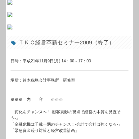
ＴＫＣ経営革新セミナー2009（終了）
日時：平成21年11月9日(月) 14：00～17：00
場所：鈴木税務会計事務所 研修室
※※※ 内 容 ※※※
「変化をチャンスへ！-顧客貢献の視点で経営の本質を見直そ
う-」
「金融危機は千載一隅のチャンス！-会計で会社は強くなる-」
「緊急資金繰り対策と経営改善計画」