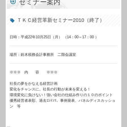
税務Q&A
セミナー案内
TKCシステムQ&A
ＴＫＣ経営革新セミナー2010（終了）
経営革新等支援機関とは
経営改善オンデマンド講座
日時：平成22年10月25日（月） （14：00～17：00 ）
個人情報保護方針
場所：鈴木税務会計事務所 二階会議室
※※※ 内 容 ※※※
社長の夢をかなえる経営計画
変化をチャンスに。社長の行動が未来を変える！
環境変化に負けない！強い会社の仕組み作りの１０のポイント
優秀経営者表彰、過去ｺﾝﾃﾝﾂ、事例発表、パネルディスカッショ
ン 等