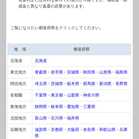
関連リンク
成金と異なり返還の必要があります。
リンク集
ご覧になりたい都道府県をクリックしてください。
お問合せ
病院・診療所の皆様へ
地 域
都道府県
補助金・助成金・融資情報
北海道
北海道
東北地方
関与先向け融資商品ご紹介
青森県
・
岩手県
・
宮城県
・
秋田県
・
山形県
・
福島県
関信地方
埼玉県
・
茨城県
・
栃木県
・
群馬県
・
新潟県
・
長野県
経営者お役立ち情報
首都圏
千葉県
・
東京都
・
山梨県
・
神奈川県
経営者オススメ情報
東海地方
静岡県
・
岐阜県
・
愛知県
・
三重県
Q&A経営相談
北陸地方
富山県
・
石川県
・
福井県
税務カレンダー
近畿地方
滋賀県
・
京都府
・
大阪府
・
奈良県
・
和歌山県
・
兵庫
県