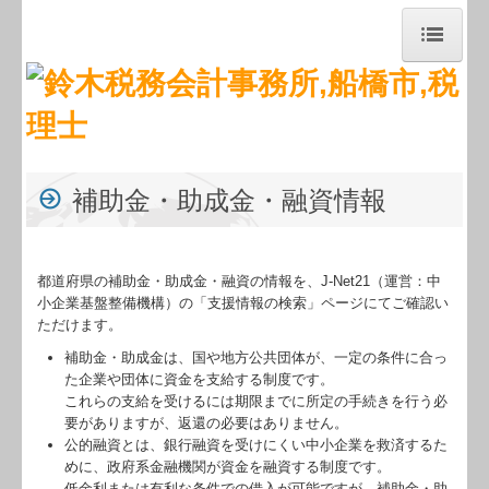
トップページ
お知らせ
事務所紹介
補助金・助成金・融資情報
経営理念
職員紹介
都道府県の補助金・助成金・融資の情報を、J-Net21（運営：中
小企業基盤整備機構）の「支援情報の検索」ページにてご確認い
交通案内
ただけます。
補助金・助成金は、国や地方公共団体が、一定の条件に合っ
業務案内
た企業や団体に資金を支給する制度です。
これらの支給を受けるには期限までに所定の手続きを行う必
セミナー案内
要がありますが、返還の必要はありません。
公的融資とは、銀行融資を受けにくい中小企業を救済するた
料金について
めに、政府系金融機関が資金を融資する制度です。
低金利または有利な条件での借入が可能ですが、補助金・助