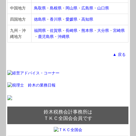
税務Q&A
中国地方
鳥取県
・
島根県
・
岡山県
・
広島県
・
山口県
TKCシステムQ&A
四国地方
徳島県
・
香川県
・
愛媛県
・
高知県
経営革新等支援機関とは
九州・沖
福岡県
・
佐賀県
・
長崎県
・
熊本県
・
大分県
・
宮崎県
縄地方
・
鹿児島県
・
沖縄県
経営改善オンデマンド講座
個人情報保護方針
▲ 戻る
鈴木税務会計事務所は
ＴＫＣ全国会会員です